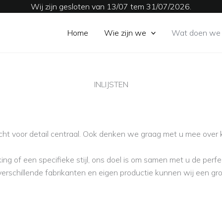
Wij zijn gesloten van 13/07 tem 31/07/2026.
Home
Wie zijn we
Wat doen we
INLIJSTEN
ht voor detail centraal. Ook denken we graag met u mee over k
g of een specifieke stijl, ons doel is om samen met u de perfec
schillende fabrikanten en eigen productie kunnen wij een grote