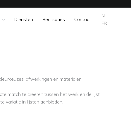
NL
Diensten
Realisaties
Contact
FR
leurkeuzes, afwerkingen en materialen.
te match te creëren tussen het werk en de lijst.
 variatie in lijsten aanbieden.